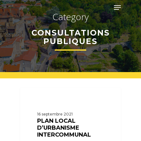
Skip
Menu
to
Category
main
Close
content
Menu
CONSULTATIONS
PUBLIQUES
16 septembre 2021
PLAN LOCAL
D’URBANISME
INTERCOMMUNAL