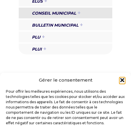
ÉLUS
CONSEIL MUNICIPAL
BULLETIN MUNICIPAL
PLU
PLUI
Gérer le consentement
Pour offrir les meilleures expériences, nous utilisons des
technologies telles que les cookies pour stocker et/ou accéder aux
informations des appareils. Le fait de consentir à ces technologies
VILLE DE SAINT-AMANT-TALLENDE
nous permettra de traiter des données telles que le
comportement de navigation ou les ID uniques sur ce site. Le fait
de ne pas consentir ou de retirer son consentement peut avoir un
Place Docteur Darteyre
effet négatif sur certaines caractéristiques et fonctions.
63450 SAINT-AMANT-TALLENDE