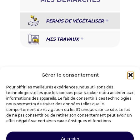
PERMIS DE VÉGÉTALISER
MES TRAVAUX
Gérer le consentement
Pour offrir les meilleures expériences, nous utilisons des
technologies telles que les cookies pour stocker et/ou accéder aux
informations des appareils. Le fait de consentir à ces technologies
VILLE DE SAINT-AMANT-TALLENDE
nous permettra de traiter des données telles que le
comportement de navigation ou les ID uniques sur ce site. Le fait
de ne pas consentir ou de retirer son consentement peut avoir un
Place Docteur Darteyre
effet négatif sur certaines caractéristiques et fonctions.
63450 SAINT-AMANT-TALLENDE
mairie@saintamanttallende.fr
Accepter