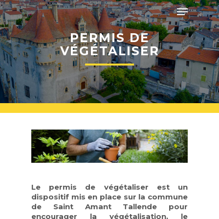
Skip
Menu
to
main
Close
content
PERMIS DE
Menu
VÉGÉTALISER
Le permis de végétaliser est un
dispositif mis en place sur la commune
de Saint Amant Tallende pour
encourager la végétalisation, le