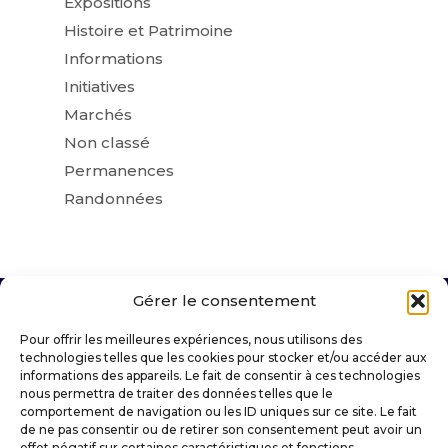
Expositions
Histoire et Patrimoine
Informations
Initiatives
Marchés
Non classé
Permanences
Randonnées
Gérer le consentement
VILLE DE SAINT-AMANT-TALLENDE
Pour offrir les meilleures expériences, nous utilisons des
technologies telles que les cookies pour stocker et/ou accéder aux
informations des appareils. Le fait de consentir à ces technologies
Place Docteur Darteyre
nous permettra de traiter des données telles que le
63450 SAINT-AMANT-TALLENDE
comportement de navigation ou les ID uniques sur ce site. Le fait
de ne pas consentir ou de retirer son consentement peut avoir un
mairie@saintamanttallende.fr
effet négatif sur certaines caractéristiques et fonctions.