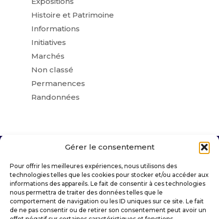
Expositions
Histoire et Patrimoine
Informations
Initiatives
Marchés
Non classé
Permanences
Randonnées
Gérer le consentement
VILLE DE SAINT-AMANT-TALLENDE
Pour offrir les meilleures expériences, nous utilisons des
technologies telles que les cookies pour stocker et/ou accéder aux
informations des appareils. Le fait de consentir à ces technologies
Place Docteur Darteyre
nous permettra de traiter des données telles que le
63450 SAINT-AMANT-TALLENDE
comportement de navigation ou les ID uniques sur ce site. Le fait
de ne pas consentir ou de retirer son consentement peut avoir un
mairie@saintamanttallende.fr
effet négatif sur certaines caractéristiques et fonctions.