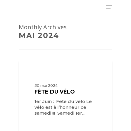
Skip
Menu
to
main
Close
content
Menu
Monthly Archives
MAI 2024
30 mai 2024
FÊTE DU VÉLO
1er Juin : Fête du vélo Le
vélo est à l’honneur ce
samedi !!! Samedi 1er…