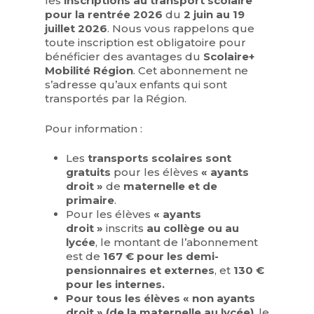
les
inscriptions au transport scolaire
pour la rentrée 2026
du
2 juin au 19
juillet 2026
. Nous vous rappelons que
toute inscription est obligatoire pour
bénéficier des avantages du
Scolaire+
Mobilité Région
. Cet abonnement ne
s’adresse qu’aux enfants qui sont
transportés par la Région.
Pour information :
Les
transports scolaires sont
gratuits
pour les élèves
« ayants
droit »
de
maternelle et de
primaire
.
Pour les élèves
« ayants
droit »
inscrits
au collège ou au
lycée
, le montant de l’abonnement
est de
167 € pour les demi-
pensionnaires et externes
, et
130 €
pour les internes.
Pour tous les élèves « non ayants
droit » (de la maternelle au lycée)
,
le