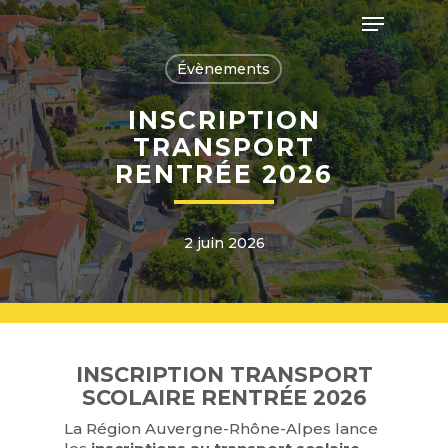
Skip
Menu
to
main
Close
content
Évènements
Menu
INSCRIPTION
TRANSPORT
RENTRÉE 2026
2 juin 2026
INSCRIPTION TRANSPORT
SCOLAIRE RENTRÉE 2026
La Région Auvergne-Rhône-Alpes lance