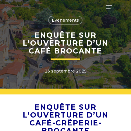
Skip
Menu
to
main
Close
content
Évènements
Menu
ENQUÊTE SUR
L’OUVERTURE D’UN
CAFÉ BROCANTE
23 septembre 2025
ENQUÊTE SUR
L’OUVERTURE D’UN
CAFÉ-CRÊPERIE-
BROCANTE