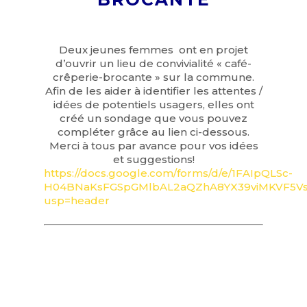
Deux jeunes femmes ont en projet
d’ouvrir un lieu de convivialité « café-
crêperie-brocante » sur la commune.
Afin de les aider à identifier les attentes /
idées de potentiels usagers, elles ont
créé un sondage que vous pouvez
compléter grâce au lien ci-dessous.
Merci à tous par avance pour vos idées
et suggestions!
https://docs.google.com/forms/d/e/1FAIpQLSc-
H04BNaKsFGSpGMlbAL2aQZhA8YX39viMKVF5VsI
usp=header