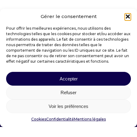
Gérer le consentement
Pour offrir les meilleures expériences, nous utilisons des
technologies telles que les cookies pour stocker et/ou accéder aux
informations des appareils. Le fait de consentir à ces technologies
VILLE DE SAINT-AMANT-TALLENDE
nous permettra de traiter des données telles que le
comportement de navigation ou les ID uniques sur ce site. Le fait
de ne pas consentir ou de retirer son consentement peut avoir un
effet négatif sur certaines caractéristiques et fonctions.
Place Docteur Darteyre
63450 SAINT-AMANT-TALLENDE
Accepter
mairie@saintamanttallende.fr
04 73 39 30 20
Refuser
Voir les préférences
Suivez votre mairie :
Cookies
Confidentialité
Mentions légales
Mention légales
–
Confidentialité
–
Cookies
Fait avec amour par
Numéria Communication