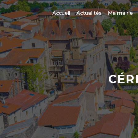
Skip
to
Accueil
Actualités
Ma mairie
main
content
CÉR