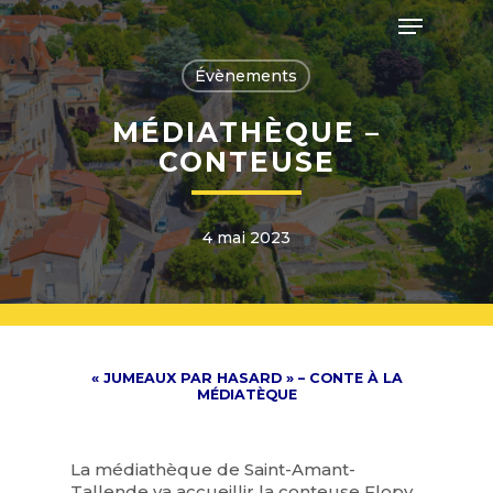
Skip
Menu
to
main
Close
content
Évènements
Menu
MÉDIATHÈQUE –
CONTEUSE
4 mai 2023
« JUMEAUX PAR HASARD » – CONTE À LA
MÉDIATÈQUE
La médiathèque de Saint-Amant-
Tallende va accueillir la conteuse Flopy