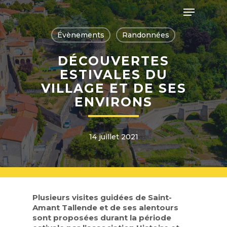
Skip
Menu
to
main
Close
content
Évènements
Randonnées
Menu
DÉCOUVERTES
ESTIVALES DU
VILLAGE ET DE SES
ENVIRONS
14 juillet 2021
Plusieurs visites guidées de Saint-
Amant Tallende et de ses alentours
sont proposées durant la période