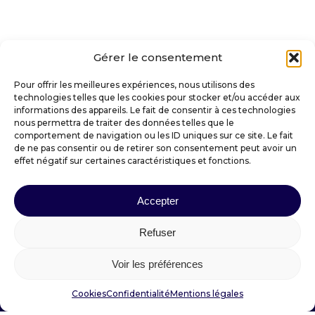
Gérer le consentement
Pour offrir les meilleures expériences, nous utilisons des
technologies telles que les cookies pour stocker et/ou accéder aux
informations des appareils. Le fait de consentir à ces technologies
VILLE DE SAINT-AMANT-TALLENDE
nous permettra de traiter des données telles que le
comportement de navigation ou les ID uniques sur ce site. Le fait
de ne pas consentir ou de retirer son consentement peut avoir un
effet négatif sur certaines caractéristiques et fonctions.
Place Docteur Darteyre
63450 SAINT-AMANT-TALLENDE
Accepter
mairie@saintamanttallende.fr
04 73 39 30 20
Refuser
Voir les préférences
Suivez votre mairie :
Cookies
Confidentialité
Mentions légales
Mention légales
–
Confidentialité
–
Cookies