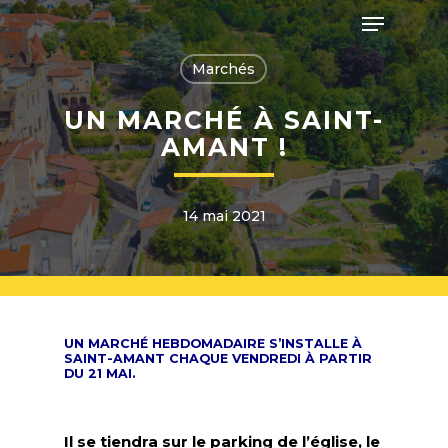
Skip
Menu
to
main
Close
content
Marchés
Menu
UN MARCHÉ À SAINT-
AMANT !
14 mai 2021
UN MARCHÉ HEBDOMADAIRE S’INSTALLE À
SAINT-AMANT CHAQUE VENDREDI À PARTIR
DU 21 MAI.
Il se tiendra sur le parking de l’église, le