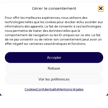
Gérer le consentement
Pour offrir les meilleures expériences, nous utilisons des
technologies telles que les cookies pour stocker et/ou accéder aux
informations des appareils. Le fait de consentir à ces technologies
VILLE DE SAINT-AMANT-TALLENDE
nous permettra de traiter des données telles que le
comportement de navigation ou les ID uniques sur ce site. Le fait
de ne pas consentir ou de retirer son consentement peut avoir un
effet négatif sur certaines caractéristiques et fonctions.
Place Docteur Darteyre
63450 SAINT-AMANT-TALLENDE
Accepter
mairie@saintamanttallende.fr
04 73 39 30 20
Refuser
Voir les préférences
Suivez votre mairie :
Cookies
Confidentialité
Mentions légales
Mention légales
–
Confidentialité
–
Cookies
Fait avec amour par
Numéria Communication