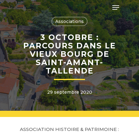
Skip
Menu
to
main
Close
content
Associations
Menu
3 OCTOBRE :
PARCOURS DANS LE
VIEUX BOURG DE
SAINT-AMANT-
TALLENDE
29 septembre 2020
ASSOCIATION HISTOIRE & PATRIMOINE :