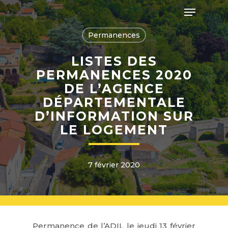
Skip
Menu
to
main
Close
content
Permanences
Menu
LISTES DES
PERMANENCES 2020
DE L’AGENCE
DÉPARTEMENTALE
D’INFORMATION SUR
LE LOGEMENT
7 février 2020
Permanence de l’ADIL le jeudi 13 février