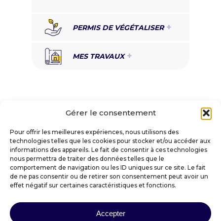
PERMIS DE VÉGÉTALISER
MES TRAVAUX
Gérer le consentement
Pour offrir les meilleures expériences, nous utilisons des
technologies telles que les cookies pour stocker et/ou accéder aux
informations des appareils. Le fait de consentir à ces technologies
VILLE DE SAINT-AMANT-TALLENDE
nous permettra de traiter des données telles que le
comportement de navigation ou les ID uniques sur ce site. Le fait
de ne pas consentir ou de retirer son consentement peut avoir un
Place Docteur Darteyre
effet négatif sur certaines caractéristiques et fonctions.
63450 SAINT-AMANT-TALLENDE
mairie@saintamanttallende.fr
Accepter